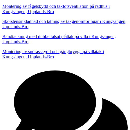
Montering av fågelskydd och takfotsventilation på radhus i
Kungsängen, Upplands-Bro
Skorstensinklädnad och tätning av takgenomföringar i Kungsängen,
Upplands-Bro
Bandtäckning med dubbelfalsat plåttak på villa i Kungsängen,
Upplands-Bro
Montering av snörasskydd och gångbrygga på villatak i
Kungsängen, Upplands-Bro