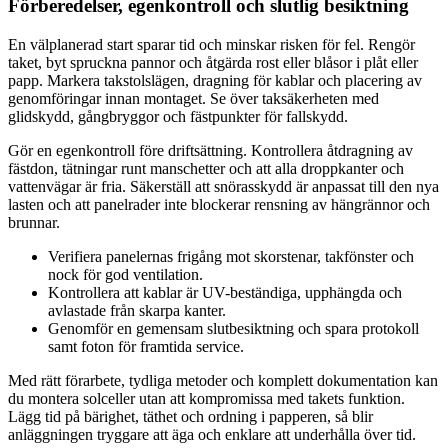
Förberedelser, egenkontroll och slutlig besiktning
En välplanerad start sparar tid och minskar risken för fel. Rengör
taket, byt spruckna pannor och åtgärda rost eller blåsor i plåt eller
papp. Markera takstolslägen, dragning för kablar och placering av
genomföringar innan montaget. Se över taksäkerheten med
glidskydd, gångbryggor och fästpunkter för fallskydd.
Gör en egenkontroll före driftsättning. Kontrollera åtdragning av
fästdon, tätningar runt manschetter och att alla droppkanter och
vattenvägar är fria. Säkerställ att snörasskydd är anpassat till den nya
lasten och att panelrader inte blockerar rensning av hängrännor och
brunnar.
Verifiera panelernas frigång mot skorstenar, takfönster och
nock för god ventilation.
Kontrollera att kablar är UV-beständiga, upphängda och
avlastade från skarpa kanter.
Genomför en gemensam slutbesiktning och spara protokoll
samt foton för framtida service.
Med rätt förarbete, tydliga metoder och komplett dokumentation kan
du montera solceller utan att kompromissa med takets funktion.
Lägg tid på bärighet, täthet och ordning i papperen, så blir
anläggningen tryggare att äga och enklare att underhålla över tid.