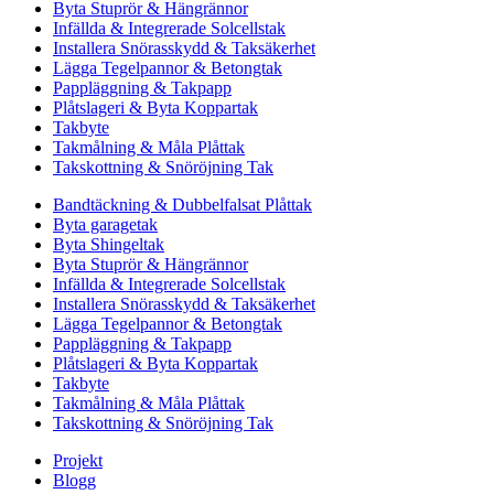
Byta Stuprör & Hängrännor
Infällda & Integrerade Solcellstak
Installera Snörasskydd & Taksäkerhet
Lägga Tegelpannor & Betongtak
Pappläggning & Takpapp
Plåtslageri & Byta Koppartak
Takbyte
Takmålning & Måla Plåttak
Takskottning & Snöröjning Tak
Bandtäckning & Dubbelfalsat Plåttak
Byta garagetak
Byta Shingeltak
Byta Stuprör & Hängrännor
Infällda & Integrerade Solcellstak
Installera Snörasskydd & Taksäkerhet
Lägga Tegelpannor & Betongtak
Pappläggning & Takpapp
Plåtslageri & Byta Koppartak
Takbyte
Takmålning & Måla Plåttak
Takskottning & Snöröjning Tak
Projekt
Blogg