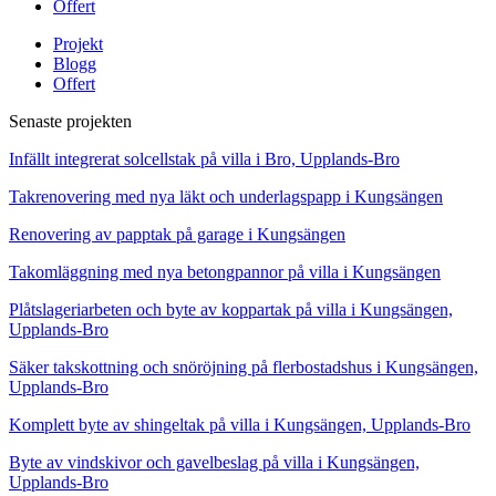
Offert
Projekt
Blogg
Offert
Senaste projekten
Infällt integrerat solcellstak på villa i Bro, Upplands-Bro
Takrenovering med nya läkt och underlagspapp i Kungsängen
Renovering av papptak på garage i Kungsängen
Takomläggning med nya betongpannor på villa i Kungsängen
Plåtslageriarbeten och byte av koppartak på villa i Kungsängen,
Upplands-Bro
Säker takskottning och snöröjning på flerbostadshus i Kungsängen,
Upplands-Bro
Komplett byte av shingeltak på villa i Kungsängen, Upplands-Bro
Byte av vindskivor och gavelbeslag på villa i Kungsängen,
Upplands-Bro