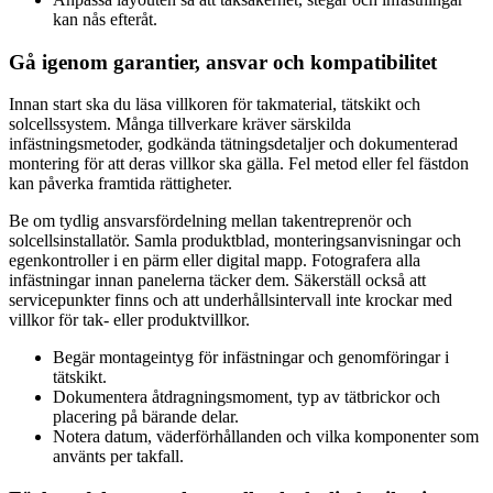
kan nås efteråt.
Gå igenom garantier, ansvar och kompatibilitet
Innan start ska du läsa villkoren för takmaterial, tätskikt och
solcellssystem. Många tillverkare kräver särskilda
infästningsmetoder, godkända tätningsdetaljer och dokumenterad
montering för att deras villkor ska gälla. Fel metod eller fel fästdon
kan påverka framtida rättigheter.
Be om tydlig ansvarsfördelning mellan takentreprenör och
solcellsinstallatör. Samla produktblad, monteringsanvisningar och
egenkontroller i en pärm eller digital mapp. Fotografera alla
infästningar innan panelerna täcker dem. Säkerställ också att
servicepunkter finns och att underhållsintervall inte krockar med
villkor för tak- eller produktvillkor.
Begär montageintyg för infästningar och genomföringar i
tätskikt.
Dokumentera åtdragningsmoment, typ av tätbrickor och
placering på bärande delar.
Notera datum, väderförhållanden och vilka komponenter som
använts per takfall.