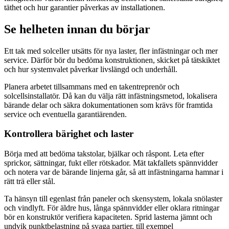
täthet och hur garantier påverkas av installationen.
Se helheten innan du börjar
Ett tak med solceller utsätts för nya laster, fler infästningar och mer
service. Därför bör du bedöma konstruktionen, skicket på tätskiktet
och hur systemvalet påverkar livslängd och underhåll.
Planera arbetet tillsammans med en takentreprenör och
solcellsinstallatör. Då kan du välja rätt infästningsmetod, lokalisera
bärande delar och säkra dokumentationen som krävs för framtida
service och eventuella garantiärenden.
Kontrollera bärighet och laster
Börja med att bedöma takstolar, bjälkar och råspont. Leta efter
sprickor, sättningar, fukt eller rötskador. Mät takfallets spännvidder
och notera var de bärande linjerna går, så att infästningarna hamnar i
rätt trä eller stål.
Ta hänsyn till egenlast från paneler och skensystem, lokala snölaster
och vindlyft. För äldre hus, långa spännvidder eller oklara ritningar
bör en konstruktör verifiera kapaciteten. Sprid lasterna jämnt och
undvik punktbelastning på svaga partier, till exempel