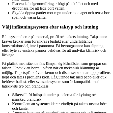
Placera kabelgenomföringar högt på takfallet och med
droppnäsa för att leda bort vatten.
Skydda öppna partier mot regn under montaget och rensa bort
spån och vassa kanter.
Välj infästningssystem efter taktyp och lutning
Rätt system beror på material, profil och takets lutning. Takpannor
kräver krokar som förankras i bärläkt eller underliggande
konstruktionsdel, inte i pannorna. På betongpannor kan slipning
eller byte av enstaka pannor behövas för att undvika klämrisk och
läckage.
På plåttak med stående fals lämpar sig klämfästen som greppar om
falsen. Undvik att borra i plåten när en mekanisk klämning är
möjlig. Trapetsplåt kräver skenor och distanser som tar upp profilens
höjd och tätas i profilens krön. Låglutande tak med papp eller duk
behöver ballast- eller svetsade system som är kompatibla med
tätskiktets typ och brandklass.
Säkerställ fri luftspalt under panelerna för kylning och
minskad brandrisk.
Kontrollera att systemet klarar vindlyft på takets utsatta hörn
och kanter.
Anpassa layouten så att taksäkerhet, stegar och infästningar