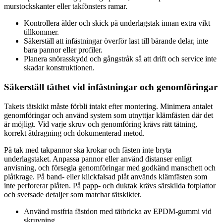
murstockskanter eller takfönsters ramar.
Kontrollera ålder och skick på underlagstak innan extra vikt
tillkommer.
Säkerställ att infästningar överför last till bärande delar, inte
bara pannor eller profiler.
Planera snörasskydd och gångstråk så att drift och service inte
skadar konstruktionen.
Säkerställ täthet vid infästningar och genomföringar
Takets tätskikt måste förbli intakt efter montering. Minimera antalet
genomföringar och använd system som utnyttjar klämfästen där det
är möjligt. Vid varje skruv och genomföring krävs rätt tätning,
korrekt åtdragning och dokumenterad metod.
På tak med takpannor ska krokar och fästen inte bryta
underlagstaket. Anpassa pannor eller använd distanser enligt
anvisning, och försegla genomföringar med godkänd manschett och
plåtkrage. På band- eller klickfalsad plåt används klämfästen som
inte perforerar plåten. På papp- och duktak krävs särskilda fotplattor
och svetsade detaljer som matchar tätskiktet.
Använd rostfria fästdon med tätbricka av EPDM-gummi vid
skruvning.