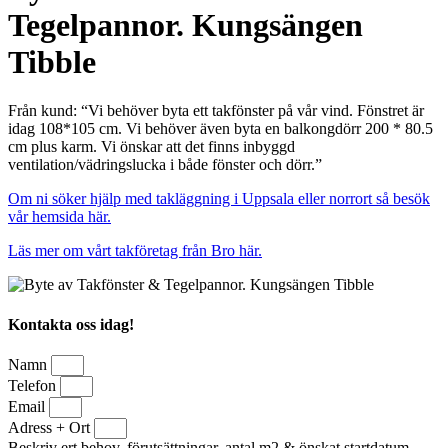
Tegelpannor. Kungsängen
Tibble
Från kund: “Vi behöver byta ett takfönster på vår vind. Fönstret är
idag 108*105 cm. Vi behöver även byta en balkongdörr 200 * 80.5
cm plus karm. Vi önskar att det finns inbyggd
ventilation/vädringslucka i både fönster och dörr.”
Om ni söker hjälp med takläggning i Uppsala eller norrort så besök
vår hemsida här.
Läs mer om vårt takföretag från Bro här.
Kontakta oss idag!
Namn
Telefon
Email
Adress + Ort
Beskriv ert behov, förutsättningar, antal m2 & önskat startdatum