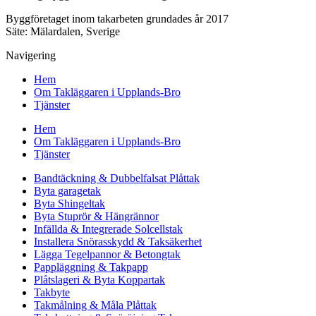
Byggföretaget inom takarbeten grundades år 2017
Säte: Mälardalen, Sverige
Navigering
Hem
Om Takläggaren i Upplands-Bro
Tjänster
Hem
Om Takläggaren i Upplands-Bro
Tjänster
Bandtäckning & Dubbelfalsat Plåttak
Byta garagetak
Byta Shingeltak
Byta Stuprör & Hängrännor
Infällda & Integrerade Solcellstak
Installera Snörasskydd & Taksäkerhet
Lägga Tegelpannor & Betongtak
Pappläggning & Takpapp
Plåtslageri & Byta Koppartak
Takbyte
Takmålning & Måla Plåttak