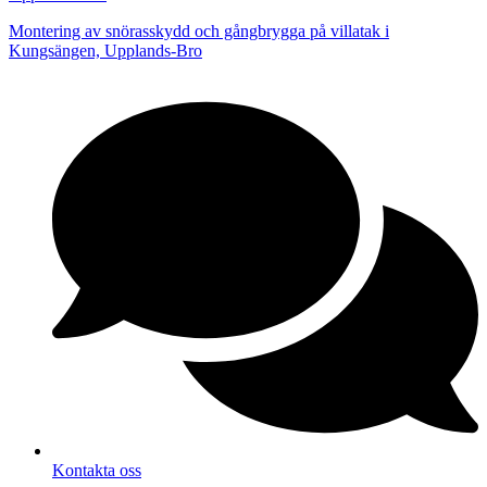
Montering av snörasskydd och gångbrygga på villatak i
Kungsängen, Upplands-Bro
Kontakta oss