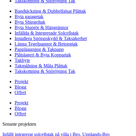
Takskottning & Snöröjning Tak
Bandtäckning & Dubbelfalsat Plåttak
Byta garagetak
Byta Shingeltak
Byta Stuprör & Hängrännor
Infällda & Integrerade Solcellstak
Installera Snörasskydd & Taksäkerhet
Lägga Tegelpannor & Betongtak
Pappläggning & Takpapp
Plåtslageri & Byta Koppartak
Takbyte
Takmålning & Måla Plåttak
Takskottning & Snöröjning Tak
Projekt
Blogg
Offert
Projekt
Blogg
Offert
Senaste projekten
Infällt integrerat solcellstak på villa i Bro, Upplands-Bro