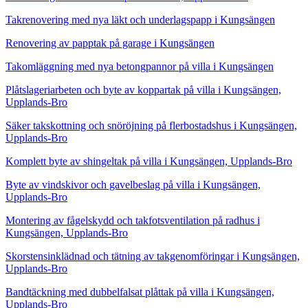
Takrenovering med nya läkt och underlagspapp i Kungsängen
Renovering av papptak på garage i Kungsängen
Takomläggning med nya betongpannor på villa i Kungsängen
Plåtslageriarbeten och byte av koppartak på villa i Kungsängen,
Upplands-Bro
Säker takskottning och snöröjning på flerbostadshus i Kungsängen,
Upplands-Bro
Komplett byte av shingeltak på villa i Kungsängen, Upplands-Bro
Byte av vindskivor och gavelbeslag på villa i Kungsängen,
Upplands-Bro
Montering av fågelskydd och takfotsventilation på radhus i
Kungsängen, Upplands-Bro
Skorstensinklädnad och tätning av takgenomföringar i Kungsängen,
Upplands-Bro
Bandtäckning med dubbelfalsat plåttak på villa i Kungsängen,
Upplands-Bro