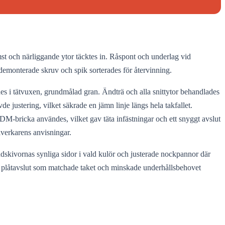
st och närliggande ytor täcktes in. Råspont och underlag vid
demonterade skruv och spik sorterades för återvinning.
 i tätvuxen, grundmålad gran. Ändträ och alla snittytor behandlades
 justering, vilket säkrade en jämn linje längs hela takfallet.
DM-bricka användes, vilket gav täta infästningar och ett snyggt avslut
lverkarens anvisningar.
ndskivornas synliga sidor i vald kulör och justerade nockpannor där
ed plåtavslut som matchade taket och minskade underhållsbehovet