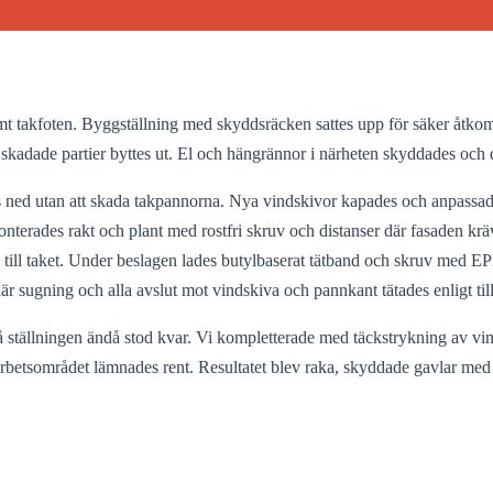
t takfoten. Byggställning med skyddsräcken sattes upp för säker åtkom
skadade partier byttes ut. El och hängrännor i närheten skyddades och 
ed utan att skada takpannorna. Nya vindskivor kapades och anpassades
rades rakt och plant med rostfri skruv och distanser där fasaden krävde
d till taket. Under beslagen lades butylbaserat tätband och skruv med EP
lär sugning och alla avslut mot vindskiva och pannkant tätades enligt til
å ställningen ändå stod kvar. Vi kompletterade med täckstrykning av vi
h arbetsområdet lämnades rent. Resultatet blev raka, skyddade gavlar m