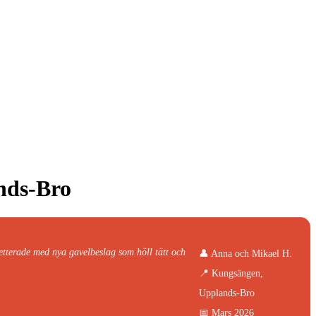
ands-Bro
etterade med nya gavelbeslag som höll tätt och
👤 Anna och Mikael H.
📍 Kungsängen,
Upplands-Bro
📅 Mars 2026