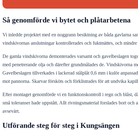
Så genomförde vi bytet och plåtarbetena
Vi inledde projektet med en noggrann besiktning av båda gavlarna sam
vindskivornas anslutningar kontrollerades och fuktmättes, och mindre 
De gamla vindskivorna demonterades varsamt och gavelbeslagen togs n
med penetrerande olja och därefter grundmålades de. Vindskivorna monte
Gavelbeslagen tillverkades i lackerad stålplåt 0,6 mm i kulör anpassa
mot pannorna. Skarvar försköts och förklistrades för att undvika kapil
Efter montaget genomförde vi en funktionskontroll i regn och blåst, d
små toleranser hade uppstått. Allt rivningsmaterial forslades bort oc
avsevärt.
Utförande steg för steg i Kungsängen