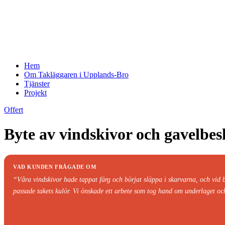
Hem
Om Takläggaren i Upplands-Bro
Tjänster
Projekt
Offert
Byte av vindskivor och gavelbes
VAD KUNDEN FRÅGADE OM
“Våra vindskivor hade tappat färg och börjat släppa i skarvarna, och vid 
passade takets kulör. Vi önskade ett arbete som tog hand om underlaget och