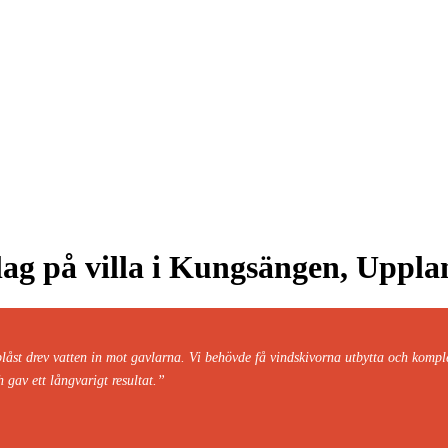
lag på villa i Kungsängen, Uppl
blåst drev vatten in mot gavlarna. Vi behövde få vindskivorna utbytta och kompl
 gav ett långvarigt resultat.”