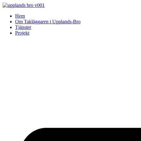
Skip
to
Hem
content
Om Takläggaren i Upplands-Bro
Tjänster
Projekt