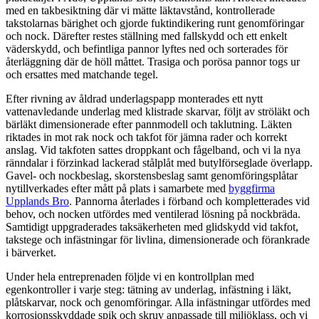
med en takbesiktning där vi mätte läktavstånd, kontrollerade
takstolarnas bärighet och gjorde fuktindikering runt genomföringar
och nock. Därefter restes ställning med fallskydd och ett enkelt
väderskydd, och befintliga pannor lyftes ned och sorterades för
återläggning där de höll måttet. Trasiga och porösa pannor togs ur
och ersattes med matchande tegel.
Efter rivning av åldrad underlagspapp monterades ett nytt
vattenavledande underlag med klistrade skarvar, följt av ströläkt och
bärläkt dimensionerade efter pannmodell och taklutning. Läkten
riktades in mot rak nock och takfot för jämna rader och korrekt
anslag. Vid takfoten sattes droppkant och fågelband, och vi la nya
ränndalar i förzinkad lackerad stålplåt med butylförseglade överlapp.
Gavel- och nockbeslag, skorstensbeslag samt genomföringsplåtar
nytillverkades efter mått på plats i samarbete med
byggfirma
Upplands Bro
. Pannorna återlades i förband och kompletterades vid
behov, och nocken utfördes med ventilerad lösning på nockbräda.
Samtidigt uppgraderades taksäkerheten med glidskydd vid takfot,
takstege och infästningar för livlina, dimensionerade och förankrade
i bärverket.
Under hela entreprenaden följde vi en kontrollplan med
egenkontroller i varje steg: tätning av underlag, infästning i läkt,
plåtskarvar, nock och genomföringar. Alla infästningar utfördes med
korrosionsskyddade spik och skruv anpassade till miljöklass, och vi