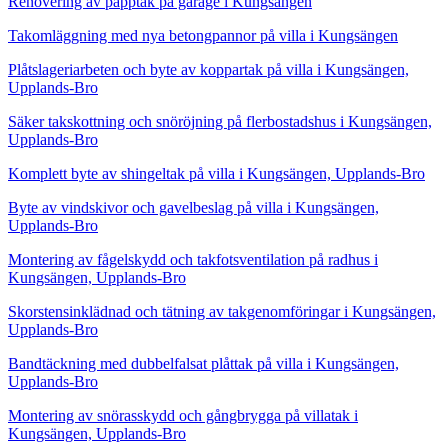
Renovering av papptak på garage i Kungsängen
Takomläggning med nya betongpannor på villa i Kungsängen
Plåtslageriarbeten och byte av koppartak på villa i Kungsängen,
Upplands-Bro
Säker takskottning och snöröjning på flerbostadshus i Kungsängen,
Upplands-Bro
Komplett byte av shingeltak på villa i Kungsängen, Upplands-Bro
Byte av vindskivor och gavelbeslag på villa i Kungsängen,
Upplands-Bro
Montering av fågelskydd och takfotsventilation på radhus i
Kungsängen, Upplands-Bro
Skorstensinklädnad och tätning av takgenomföringar i Kungsängen,
Upplands-Bro
Bandtäckning med dubbelfalsat plåttak på villa i Kungsängen,
Upplands-Bro
Montering av snörasskydd och gångbrygga på villatak i
Kungsängen, Upplands-Bro