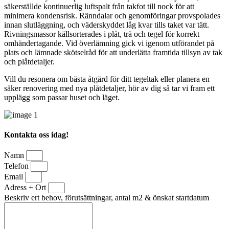
säkerställde kontinuerlig luftspalt från takfot till nock för att
minimera kondensrisk. Ränndalar och genomföringar provspolades
innan slutläggning, och väderskyddet låg kvar tills taket var tätt.
Rivningsmassor källsorterades i plåt, trä och tegel för korrekt
omhändertagande. Vid överlämning gick vi igenom utförandet på
plats och lämnade skötselråd för att underlätta framtida tillsyn av tak
och plåtdetaljer.
Vill du resonera om bästa åtgärd för ditt tegeltak eller planera en
säker renovering med nya plåtdetaljer, hör av dig så tar vi fram ett
upplägg som passar huset och läget.
Kontakta oss idag!
Namn
Telefon
Email
Adress + Ort
Beskriv ert behov, förutsättningar, antal m2 & önskat startdatum