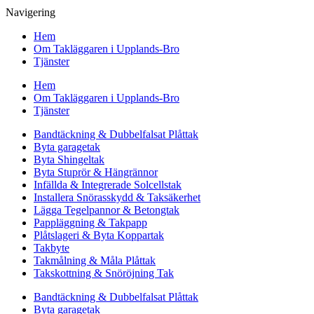
Navigering
Hem
Om Takläggaren i Upplands-Bro
Tjänster
Hem
Om Takläggaren i Upplands-Bro
Tjänster
Bandtäckning & Dubbelfalsat Plåttak
Byta garagetak
Byta Shingeltak
Byta Stuprör & Hängrännor
Infällda & Integrerade Solcellstak
Installera Snörasskydd & Taksäkerhet
Lägga Tegelpannor & Betongtak
Pappläggning & Takpapp
Plåtslageri & Byta Koppartak
Takbyte
Takmålning & Måla Plåttak
Takskottning & Snöröjning Tak
Bandtäckning & Dubbelfalsat Plåttak
Byta garagetak