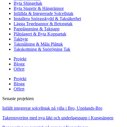
Byta Shingeltak
Byta Stuprör & Hängrännor
Infällda & Integrerade Solcellstak
Installera Snörasskydd & Taksäkerhet
Lägga Tegelpannor & Betongtak
Pappläggning & Takpapp
Plåtslageri & Byta Koppartak
Takbyte
Takmålning & Måla Plåttak
Takskottning & Snöröjning Tak
Projekt
Blogg
Offert
Projekt
Blogg
Offert
Senaste projekten
Infällt integrerat solcellstak på villa i Bro, Upplands-Bro
Takrenovering med nya läkt och underlagspapp i Kungsängen