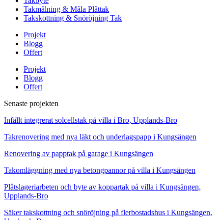
Takbyte
Takmålning & Måla Plåttak
Takskottning & Snöröjning Tak
Projekt
Blogg
Offert
Projekt
Blogg
Offert
Senaste projekten
Infällt integrerat solcellstak på villa i Bro, Upplands-Bro
Takrenovering med nya läkt och underlagspapp i Kungsängen
Renovering av papptak på garage i Kungsängen
Takomläggning med nya betongpannor på villa i Kungsängen
Plåtslageriarbeten och byte av koppartak på villa i Kungsängen,
Upplands-Bro
Säker takskottning och snöröjning på flerbostadshus i Kungsängen,