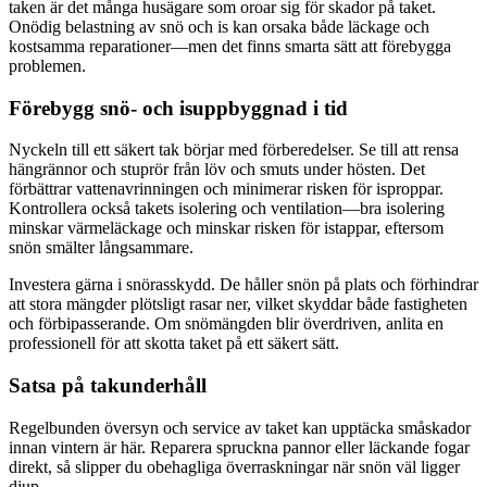
taken är det många husägare som oroar sig för skador på taket.
Onödig belastning av snö och is kan orsaka både läckage och
kostsamma reparationer—men det finns smarta sätt att förebygga
problemen.
Förebygg snö- och isuppbyggnad i tid
Nyckeln till ett säkert tak börjar med förberedelser. Se till att rensa
hängrännor och stuprör från löv och smuts under hösten. Det
förbättrar vattenavrinningen och minimerar risken för isproppar.
Kontrollera också takets isolering och ventilation—bra isolering
minskar värmeläckage och minskar risken för istappar, eftersom
snön smälter långsammare.
Investera gärna i snörasskydd. De håller snön på plats och förhindrar
att stora mängder plötsligt rasar ner, vilket skyddar både fastigheten
och förbipasserande. Om snömängden blir överdriven, anlita en
professionell för att skotta taket på ett säkert sätt.
Satsa på takunderhåll
Regelbunden översyn och service av taket kan upptäcka småskador
innan vintern är här. Reparera spruckna pannor eller läckande fogar
direkt, så slipper du obehagliga överraskningar när snön väl ligger
djup.