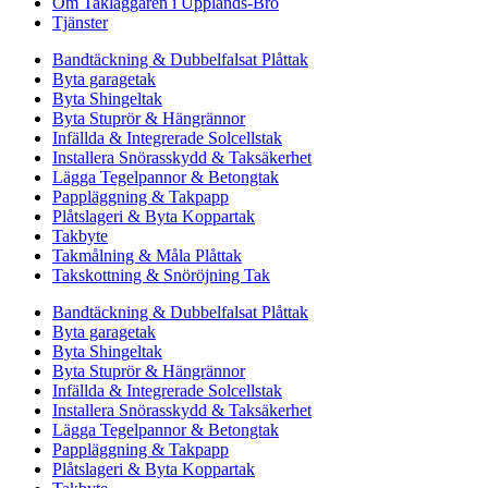
Om Takläggaren i Upplands-Bro
Tjänster
Bandtäckning & Dubbelfalsat Plåttak
Byta garagetak
Byta Shingeltak
Byta Stuprör & Hängrännor
Infällda & Integrerade Solcellstak
Installera Snörasskydd & Taksäkerhet
Lägga Tegelpannor & Betongtak
Pappläggning & Takpapp
Plåtslageri & Byta Koppartak
Takbyte
Takmålning & Måla Plåttak
Takskottning & Snöröjning Tak
Bandtäckning & Dubbelfalsat Plåttak
Byta garagetak
Byta Shingeltak
Byta Stuprör & Hängrännor
Infällda & Integrerade Solcellstak
Installera Snörasskydd & Taksäkerhet
Lägga Tegelpannor & Betongtak
Pappläggning & Takpapp
Plåtslageri & Byta Koppartak